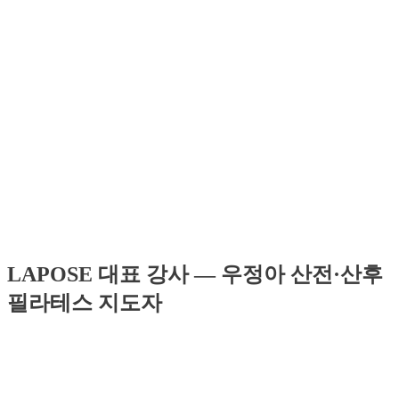
LAPOSE MOVEMENT ACADEMY 대표
교육 장소
필라테스디어유
서울시 강서구 마곡중앙6로 69 세움빌딩 5F
수강 혜택
교재 제공, 자격증 발급
수강 신청하기
카카오톡 채널을 통해 신청 및 상담이 가능합니다.
LAPOSE 대표 강사 — 우정아 산전·산후
필라테스 지도자